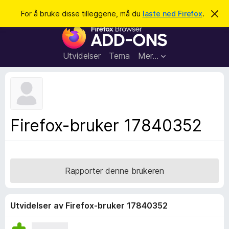
S
Logg inn
For å bruke disse tilleggene, må du
laste ned Firefox
.
A
v
ø
T
v
k
i
i
s
l
d
Utvidelser
Tema
Mer…
e
l
n
e
n
e
g
m
g
e
l
f
Firefox-bruker 17840352
d
o
i
n
r
g
F
e
n
i
Rapporter denne brukeren
r
e
f
Utvidelser av Firefox-bruker 17840352
o
x