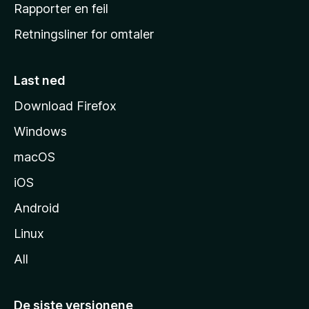
j
Rapporter en feil
e
Retningsliner for omtaler
m
m
e
Last ned
s
Download Firefox
i
Windows
d
e
macOS
iOS
Android
Linux
All
De siste versjonene