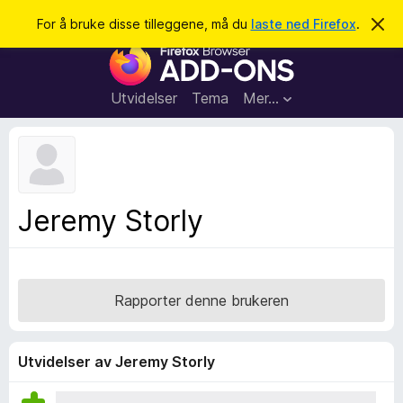
S
Logg inn
For å bruke disse tilleggene, må du
laste ned Firefox
.
A
v
ø
T
v
k
i
i
s
l
d
Utvidelser
Tema
Mer…
e
l
n
e
n
e
g
m
g
e
l
f
Jeremy Storly
d
o
i
n
r
g
F
e
n
i
Rapporter denne brukeren
r
e
f
Utvidelser av Jeremy Storly
o
x