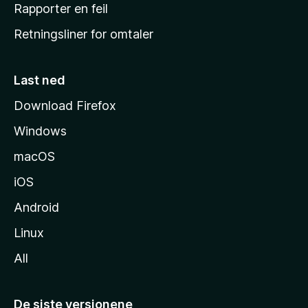
j
Rapporter en feil
e
Retningsliner for omtaler
m
m
e
Last ned
s
Download Firefox
i
Windows
d
e
macOS
iOS
Android
Linux
All
De siste versjonene