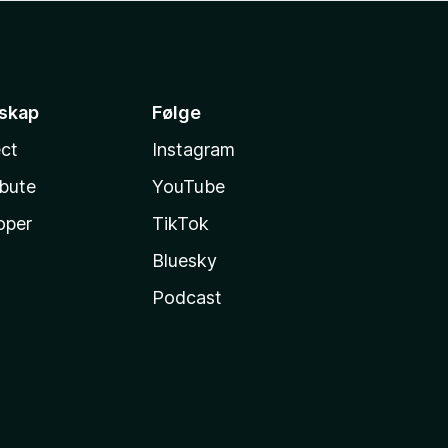
sskap
Følge
ct
Instagram
ibute
YouTube
oper
TikTok
Bluesky
Podcast