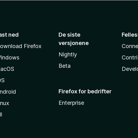
ast ned
De siste
Felle
versjonene
ownload Firefox
Conne
Nightly
indows
Contr
Beta
acOS
Devel
OS
Firefox for bedrifter
ndroid
Enterprise
inux
l