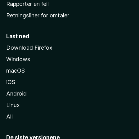
j
Rapporter en feil
e
Retningsliner for omtaler
m
m
e
Last ned
s
Download Firefox
i
Windows
d
e
macOS
iOS
Android
Linux
All
De siste versjonene