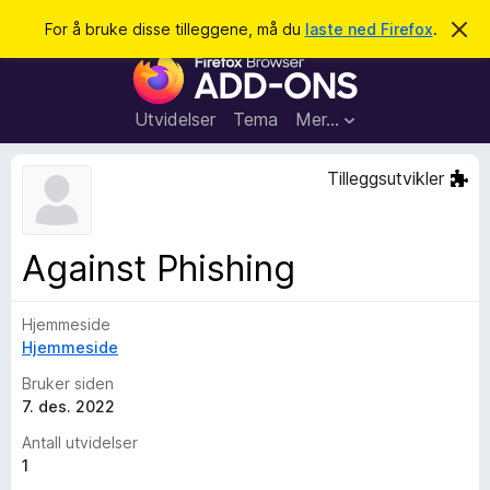
S
Logg inn
For å bruke disse tilleggene, må du
laste ned Firefox
.
A
v
ø
T
v
k
i
i
s
l
d
Utvidelser
Tema
Mer…
e
l
n
e
n
Tilleggsutvikler
e
g
m
g
e
l
f
Against Phishing
d
o
i
n
r
g
Hjemmeside
F
e
n
Hjemmeside
i
r
Bruker siden
e
7. des. 2022
f
Antall utvidelser
o
1
x