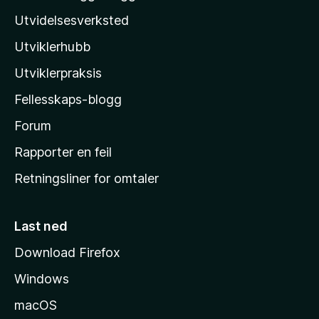
r
z
e
Utvidelsesverksted
i
n
i
n
n
Utviklerhubb
l
g
å
e
l
Utviklerpraksis
r
a
e
Fellesskaps-blogg
s
n
h
Forum
n
å
j
Rapporter en feil
e
Retningsliner for omtaler
m
m
e
Last ned
s
Download Firefox
i
Windows
d
e
macOS