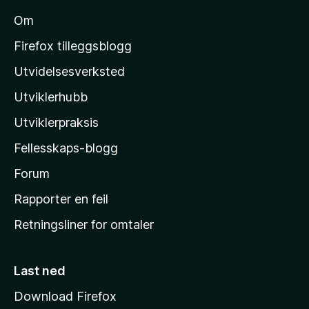
u
l
n
n
r
Om
g
M
å
d
e
o
e
Firefox tilleggsblogg
r
r
z
e
Utvidelsesverksted
i
n
i
n
n
Utviklerhubb
l
g
å
e
l
Utviklerpraksis
r
a
e
Fellesskaps-blogg
s
n
h
Forum
n
å
j
Rapporter en feil
e
Retningsliner for omtaler
m
m
e
Last ned
s
Download Firefox
i