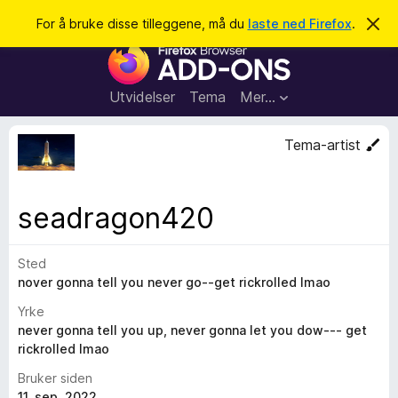
S
Logg inn
For å bruke disse tilleggene, må du
laste ned Firefox
.
A
v
ø
T
v
k
i
i
s
l
d
Utvidelser
Tema
Mer…
e
l
n
e
n
Tema-artist
e
g
m
g
e
l
f
seadragon420
d
o
i
n
r
g
Sted
F
e
n
nover gonna tell you never go--get rickrolled lmao
i
r
Yrke
e
never gonna tell you up, never gonna let you dow--- get
rickrolled lmao
f
o
Bruker siden
x
11. sep. 2022