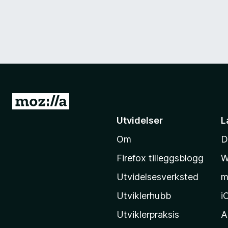
G
å
Utvidelser
L
t
Om
D
i
l
Firefox tilleggsblogg
W
M
Utvidelsesverksted
m
o
z
Utviklerhubb
i
i
Utviklerpraksis
A
l