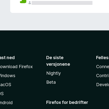
ast ned
De siste
Felle
versjonene
ownload Firefox
Conne
Nightly
indows
Contr
Beta
acOS
Devel
OS
Firefox for bedrifter
ndroid