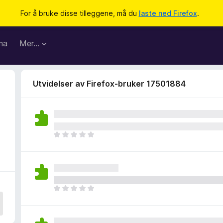
For å bruke disse tilleggene, må du
laste ned Firefox
.
ma
Mer…
Utvidelser av Firefox-bruker 17501884
D
e
t
e
r
i
D
n
e
g
t
e
e