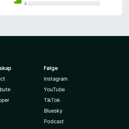
sskap
Følge
ct
Instagram
ibute
YouTube
oper
TikTok
Bluesky
Podcast