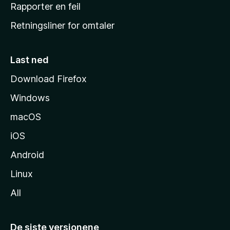
j
Rapporter en feil
e
Retningsliner for omtaler
m
m
e
Last ned
s
Download Firefox
i
Windows
d
e
macOS
iOS
Android
Linux
All
De siste versjonene