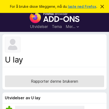
S
Logg inn
For å bruke disse tilleggene, må du
laste ned Firefox
.
A
v
ø
T
v
k
i
i
s
l
d
Utvidelser
Tema
Mer…
e
l
n
e
n
e
g
m
g
e
l
f
U lay
d
o
i
n
r
g
F
e
n
i
Rapporter denne brukeren
r
e
f
Utvidelser av U lay
o
x