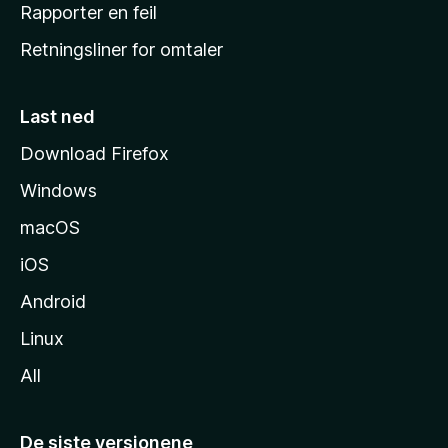
j
Rapporter en feil
e
Retningsliner for omtaler
m
m
e
Last ned
s
Download Firefox
i
Windows
d
e
macOS
iOS
Android
Linux
All
De siste versjonene