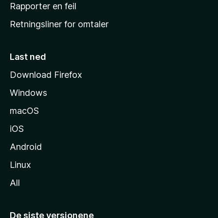
j
Rapporter en feil
e
Retningsliner for omtaler
m
m
e
Last ned
s
Download Firefox
i
Windows
d
e
macOS
iOS
Android
Linux
All
De siste versjonene