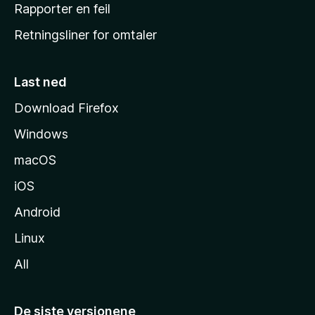
j
Rapporter en feil
e
Retningsliner for omtaler
m
m
e
Last ned
s
Download Firefox
i
Windows
d
e
macOS
iOS
Android
Linux
All
De siste versjonene