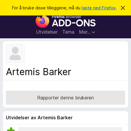
S
Logg inn
For å bruke disse tilleggene, må du
laste ned Firefox
.
A
v
ø
T
v
k
i
i
s
l
d
Utvidelser
Tema
Mer…
e
l
n
e
n
e
g
m
g
e
l
f
Artemis Barker
d
o
i
n
r
g
F
e
n
i
Rapporter denne brukeren
r
e
f
Utvidelser av Artemis Barker
o
x