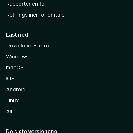
j
Rapporter en feil
e
Retningsliner for omtaler
m
m
e
Last ned
s
Download Firefox
i
Windows
d
e
macOS
iOS
Android
Linux
All
De siste versjonene