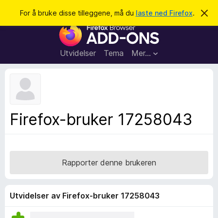
S
Logg inn
For å bruke disse tilleggene, må du
laste ned Firefox
.
A
v
ø
T
v
k
i
i
s
l
d
Utvidelser
Tema
Mer…
e
l
n
e
n
e
g
m
g
e
l
f
Firefox-bruker 17258043
d
o
i
n
r
g
F
e
n
i
Rapporter denne brukeren
r
e
f
Utvidelser av Firefox-bruker 17258043
o
x