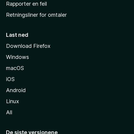
j
Rapporter en feil
e
Retningsliner for omtaler
m
m
e
Last ned
s
Download Firefox
i
Windows
d
e
macOS
iOS
Android
Linux
All
De siste versjonene