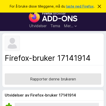
S
Logg inn
For å bruke disse tilleggene, må du
laste ned Firefox
.
A
v
ø
T
v
k
i
i
s
l
d
Utvidelser
Tema
Mer…
e
l
n
e
n
e
g
m
g
e
l
f
Firefox-bruker 17141914
d
o
i
n
r
g
F
e
n
i
Rapporter denne brukeren
r
e
f
Utvidelser av Firefox-bruker 17141914
o
x