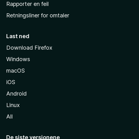
j
Rapporter en feil
e
Retningsliner for omtaler
m
m
e
Last ned
s
Download Firefox
i
Windows
d
e
macOS
iOS
Android
Linux
All
De siste versjonene