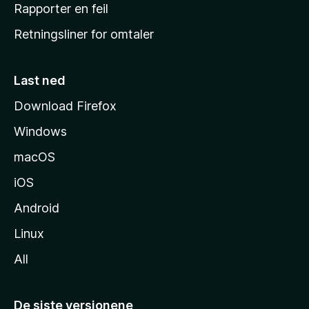
j
Rapporter en feil
e
Retningsliner for omtaler
m
m
e
Last ned
s
Download Firefox
i
Windows
d
e
macOS
iOS
Android
Linux
All
De siste versjonene