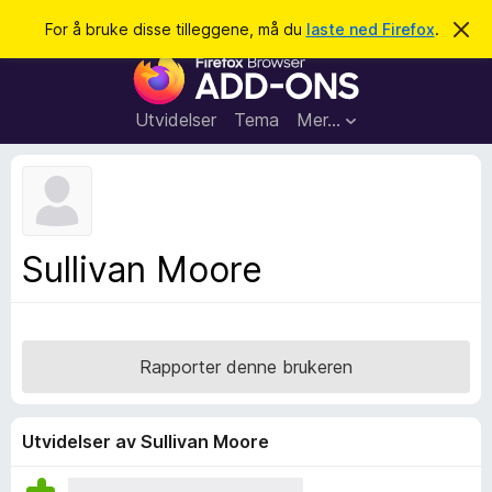
S
Logg inn
For å bruke disse tilleggene, må du
laste ned Firefox
.
A
v
ø
T
v
k
i
i
s
l
d
Utvidelser
Tema
Mer…
e
l
n
e
n
e
g
m
g
e
l
f
Sullivan Moore
d
o
i
n
r
g
F
e
n
i
Rapporter denne brukeren
r
e
f
Utvidelser av Sullivan Moore
o
x