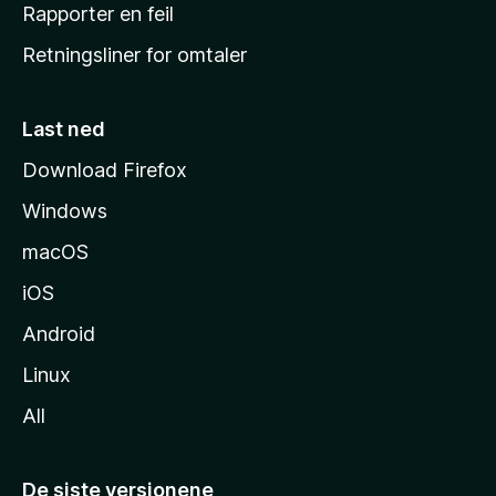
j
Rapporter en feil
e
Retningsliner for omtaler
m
m
e
Last ned
s
Download Firefox
i
Windows
d
e
macOS
iOS
Android
Linux
All
De siste versjonene