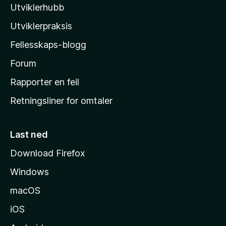
n
n
Utviklerhubb
l
g
å
e
l
Utviklerpraksis
r
a
e
Fellesskaps-blogg
s
n
h
Forum
n
å
j
Rapporter en feil
e
Retningsliner for omtaler
m
m
e
Last ned
s
Download Firefox
i
Windows
d
e
macOS
iOS