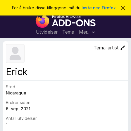
S
Logg inn
For å bruke disse tilleggene, må du
laste ned Firefox
.
A
v
ø
T
v
k
i
i
s
l
d
Utvidelser
Tema
Mer…
e
l
n
e
n
Tema-artist
e
g
m
g
e
l
f
Erick
d
o
i
n
r
g
Sted
F
e
n
Nicaragua
i
r
Bruker siden
e
6. sep. 2021
f
Antall utvidelser
o
1
x