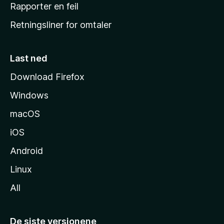
j
Rapporter en feil
e
Retningsliner for omtaler
m
m
e
Last ned
s
Download Firefox
i
Windows
d
e
macOS
iOS
Android
Linux
All
De siste versjonene