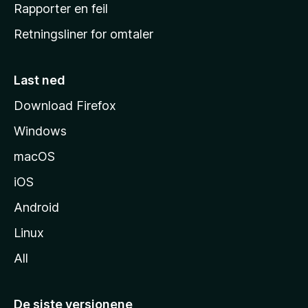
j
Rapporter en feil
e
Retningsliner for omtaler
m
m
e
Last ned
s
Download Firefox
i
Windows
d
e
macOS
iOS
Android
Linux
All
De siste versjonene