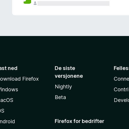
ast ned
De siste
Felle
versjonene
ownload Firefox
Conne
Nightly
indows
Contr
Beta
acOS
Devel
OS
Firefox for bedrifter
ndroid