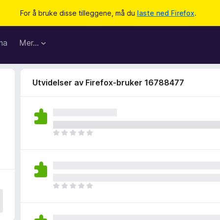
For å bruke disse tilleggene, må du
laste ned Firefox
.
ma
Mer…
Utvidelser av Firefox-bruker 16788477
D
e
t
e
r
i
D
n
e
g
t
e
e