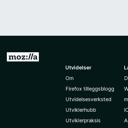
G
å
Utvidelser
L
t
Om
D
i
l
Firefox tilleggsblogg
W
M
Utvidelsesverksted
m
o
z
Utviklerhubb
i
i
Utviklerpraksis
A
l