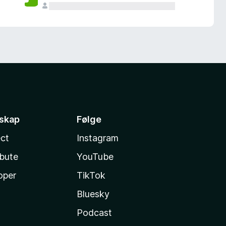
sskap
Følge
ct
Instagram
ibute
YouTube
oper
TikTok
Bluesky
Podcast