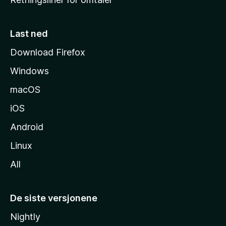
m
m
e
Last ned
s
Download Firefox
i
Windows
d
e
macOS
iOS
Android
Linux
All
De siste versjonene
Nightly