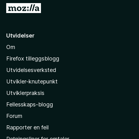
-
G
n
å
e
t
t
i
Utvidelser
t
l
l
Om
M
e
o
s
Firefox tilleggsblogg
e
z
Utvidelsesverksted
r
i
Utvikler-knutepunkt
l
l
Utviklerpraksis
a
Fellesskaps-blogg
s
h
Forum
j
Rapporter en feil
e
Retningsliner for omtaler