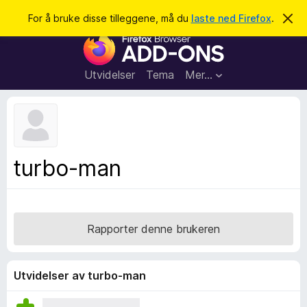
S
Logg inn
For å bruke disse tilleggene, må du
laste ned Firefox
.
A
v
ø
T
v
k
i
i
s
l
d
Utvidelser
Tema
Mer…
e
l
n
e
n
e
g
m
g
e
l
f
turbo-man
d
o
i
n
r
g
F
e
n
i
Rapporter denne brukeren
r
e
f
Utvidelser av turbo-man
o
x