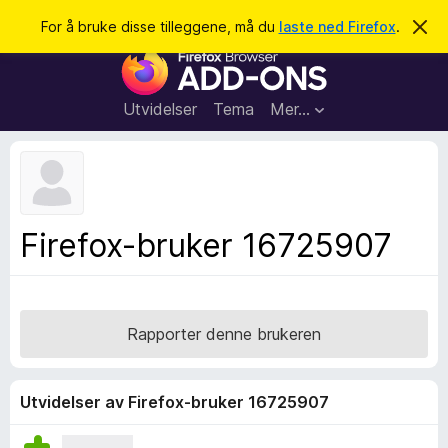
S
Logg inn
For å bruke disse tilleggene, må du
laste ned Firefox
.
A
v
ø
T
v
k
i
i
s
l
d
Utvidelser
Tema
Mer…
e
l
n
e
n
e
g
m
g
e
l
f
Firefox-bruker 16725907
d
o
i
n
r
g
F
e
n
i
Rapporter denne brukeren
r
e
f
Utvidelser av Firefox-bruker 16725907
o
x