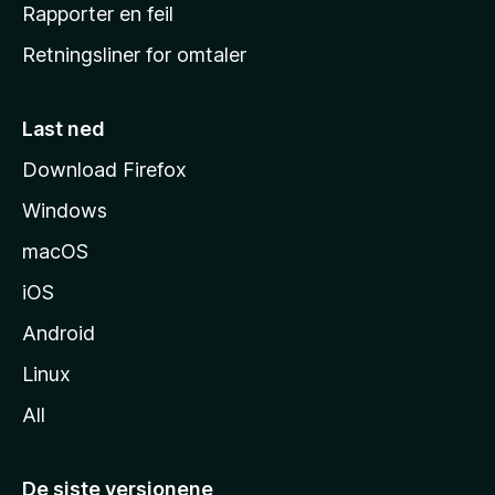
j
Rapporter en feil
e
Retningsliner for omtaler
m
m
e
Last ned
s
Download Firefox
i
Windows
d
e
macOS
iOS
Android
Linux
All
De siste versjonene