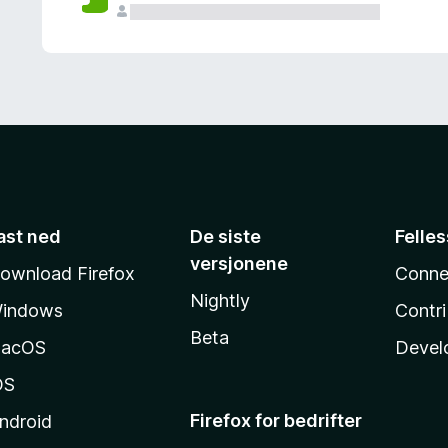
ast ned
De siste
Felle
versjonene
ownload Firefox
Conne
Nightly
indows
Contr
Beta
acOS
Devel
OS
Firefox for bedrifter
ndroid