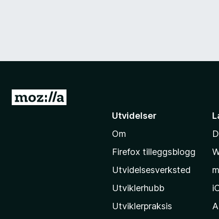
G
å
Utvidelser
L
t
Om
D
i
l
Firefox tilleggsblogg
W
M
Utvidelsesverksted
m
o
z
Utviklerhubb
i
i
Utviklerpraksis
A
l