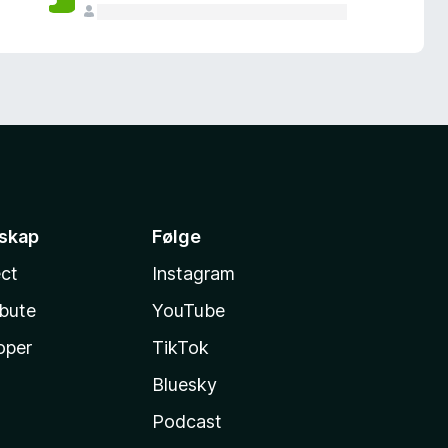
sskap
Følge
ct
Instagram
ibute
YouTube
oper
TikTok
Bluesky
Podcast