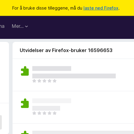
For å bruke disse tilleggene, må du
laste ned Firefox
.
ma
Mer…
Utvidelser av Firefox-bruker 16596653
6
D
e
t
e
r
i
D
n
e
g
t
e
e