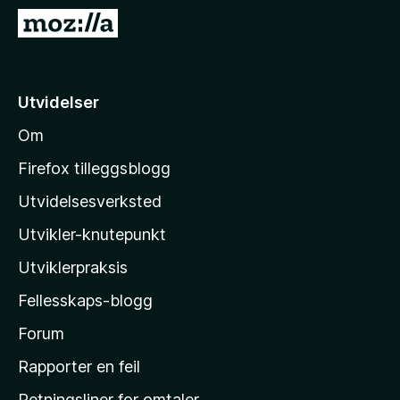
-
G
n
å
e
t
t
i
Utvidelser
t
l
l
Om
M
e
o
s
Firefox tilleggsblogg
e
z
Utvidelsesverksted
r
i
Utvikler-knutepunkt
l
l
Utviklerpraksis
a
Fellesskaps-blogg
s
h
Forum
j
Rapporter en feil
e
Retningsliner for omtaler