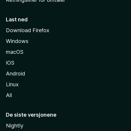
m
m
e
Last ned
s
Download Firefox
i
Windows
d
e
macOS
iOS
Android
Linux
All
De siste versjonene
Nightly