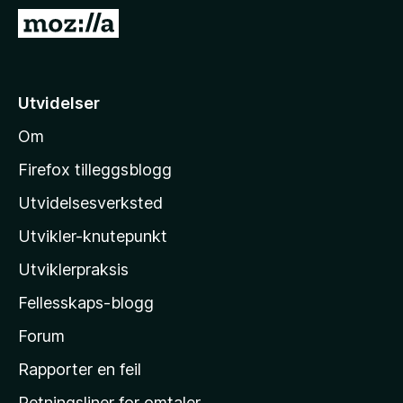
-
G
n
å
e
t
t
i
Utvidelser
t
l
l
Om
M
e
o
s
Firefox tilleggsblogg
e
z
Utvidelsesverksted
r
i
Utvikler-knutepunkt
l
l
Utviklerpraksis
a
Fellesskaps-blogg
s
h
Forum
j
Rapporter en feil
e
Retningsliner for omtaler