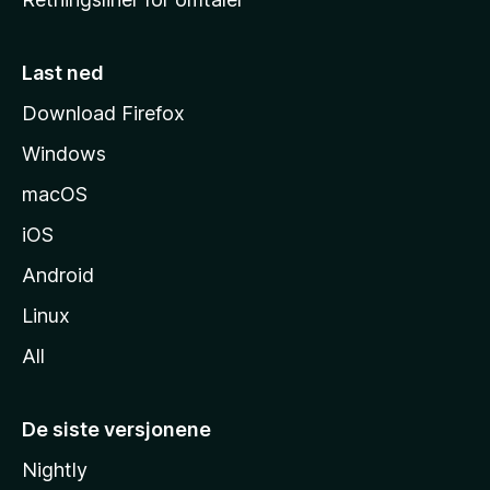
m
m
e
Last ned
s
Download Firefox
i
Windows
d
e
macOS
iOS
Android
Linux
All
De siste versjonene
Nightly