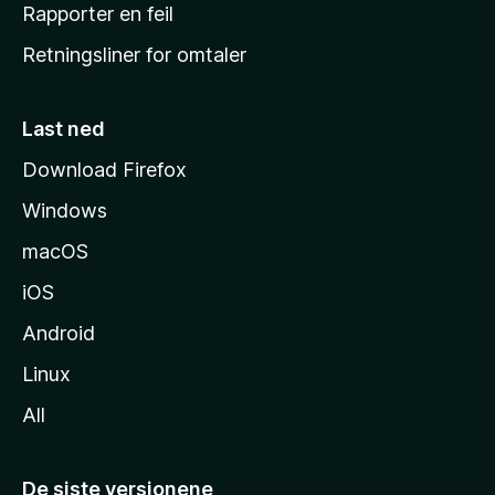
j
Rapporter en feil
e
Retningsliner for omtaler
m
m
e
Last ned
s
Download Firefox
i
Windows
d
e
macOS
iOS
Android
Linux
All
De siste versjonene