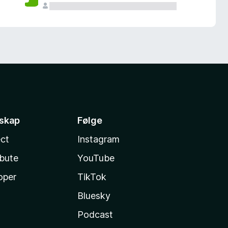
sskap
Følge
ct
Instagram
ibute
YouTube
oper
TikTok
Bluesky
Podcast