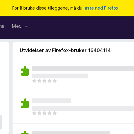
For å bruke disse tilleggene, må du
laste ned Firefox
.
ma
Mer…
Utvidelser av Firefox-bruker 16404114
4
D
e
t
e
r
i
D
n
e
g
t
e
e