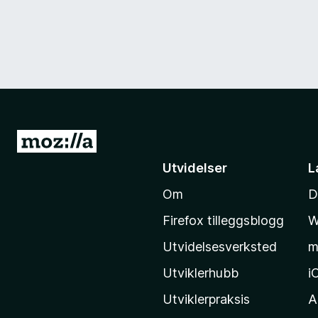
G
å
Utvidelser
L
t
Om
D
i
l
Firefox tilleggsblogg
W
M
Utvidelsesverksted
m
o
z
Utviklerhubb
i
i
Utviklerpraksis
A
l