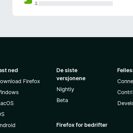
ast ned
De siste
Felle
versjonene
ownload Firefox
Conne
Nightly
indows
Contr
Beta
acOS
Devel
OS
Firefox for bedrifter
ndroid