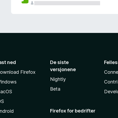
ast ned
De siste
Felle
versjonene
ownload Firefox
Conne
Nightly
indows
Contr
Beta
acOS
Devel
OS
Firefox for bedrifter
ndroid