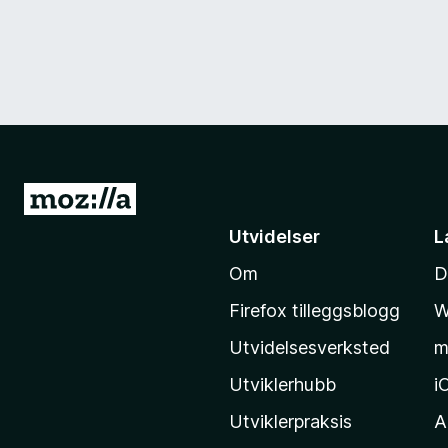
G
å
Utvidelser
L
t
Om
D
i
l
Firefox tilleggsblogg
W
M
Utvidelsesverksted
m
o
z
Utviklerhubb
i
i
Utviklerpraksis
A
l