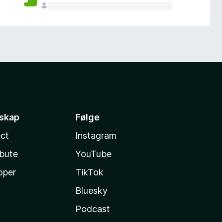
sskap
Følge
ct
Instagram
ibute
YouTube
oper
TikTok
Bluesky
Podcast