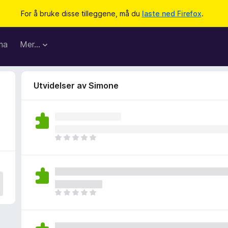
For å bruke disse tilleggene, må du
laste ned Firefox
.
ma
Mer…
Utvidelser av Simone
D
e
t
e
r
i
D
n
e
g
t
e
e