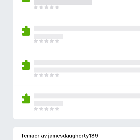
r
r
r
v
i
D
e
i
u
n
e
n
n
r
g
t
n
g
d
e
e
å
e
e
n
r
r
r
v
i
D
e
i
u
n
e
n
n
r
g
t
n
g
d
e
e
å
e
e
n
r
r
r
v
i
D
e
i
u
n
e
n
n
r
g
t
n
g
d
e
e
å
e
e
n
r
r
r
v
i
D
e
i
u
n
e
n
n
r
g
t
n
g
d
e
e
å
e
e
n
Temaer av jamesdaugherty189
r
r