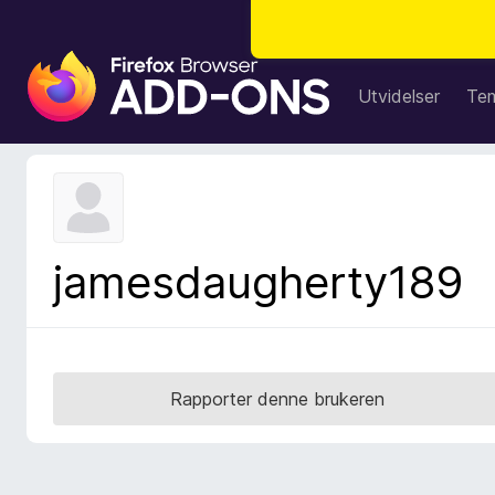
T
i
Utvidelser
Te
l
l
e
g
g
f
jamesdaugherty189
o
r
F
i
r
Rapporter denne brukeren
e
f
o
x