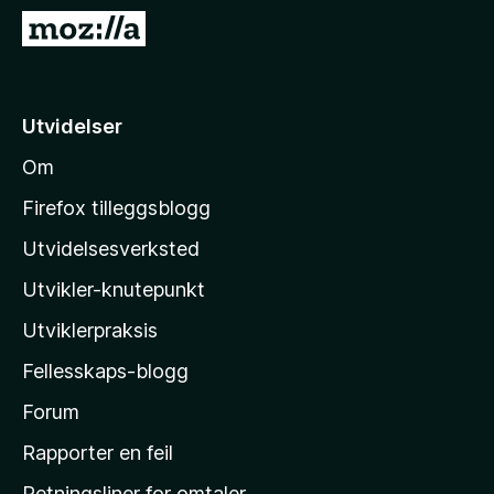
-
G
n
å
e
t
t
i
Utvidelser
t
l
l
Om
M
e
o
s
Firefox tilleggsblogg
e
z
Utvidelsesverksted
r
i
Utvikler-knutepunkt
l
l
Utviklerpraksis
a
Fellesskaps-blogg
s
h
Forum
j
Rapporter en feil
e
Retningsliner for omtaler