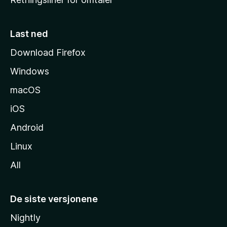
m
m
e
Last ned
s
Download Firefox
i
Windows
d
e
macOS
iOS
Android
Linux
All
De siste versjonene
Nightly