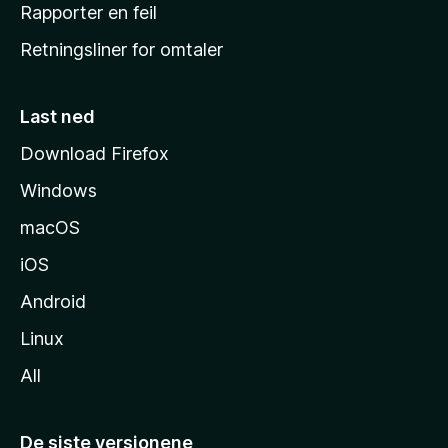
j
Rapporter en feil
e
Retningsliner for omtaler
m
m
e
Last ned
s
Download Firefox
i
Windows
d
e
macOS
iOS
Android
Linux
All
De siste versjonene