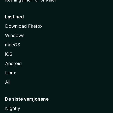
m
m
e
Last ned
s
Download Firefox
i
Windows
d
e
macOS
iOS
Android
Linux
All
De siste versjonene
Nightly