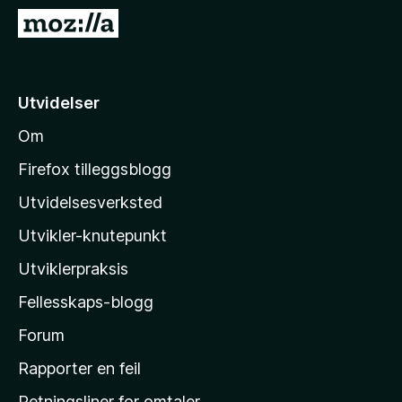
-
G
n
å
e
t
t
i
Utvidelser
t
l
l
Om
M
e
o
s
Firefox tilleggsblogg
e
z
Utvidelsesverksted
r
i
Utvikler-knutepunkt
l
l
Utviklerpraksis
a
Fellesskaps-blogg
s
h
Forum
j
Rapporter en feil
e
Retningsliner for omtaler