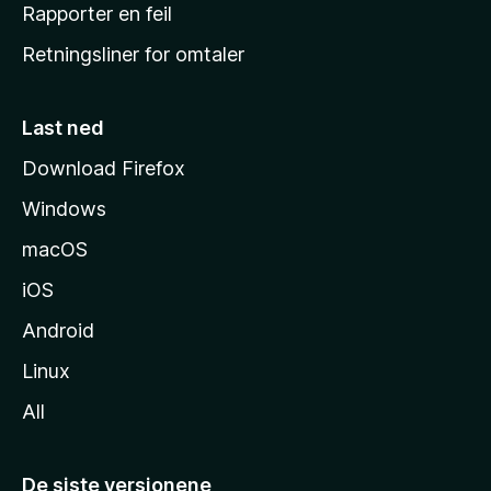
j
Rapporter en feil
e
Retningsliner for omtaler
m
m
e
Last ned
s
Download Firefox
i
Windows
d
e
macOS
iOS
Android
Linux
All
De siste versjonene