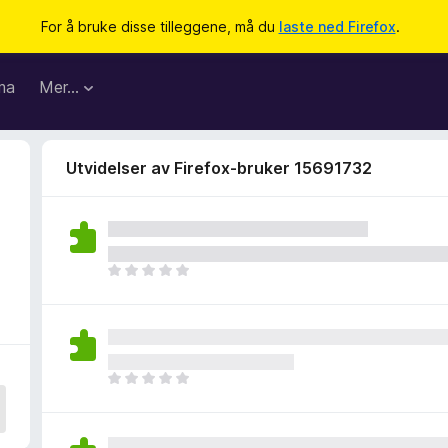
For å bruke disse tilleggene, må du
laste ned Firefox
.
ma
Mer…
Utvidelser av Firefox-bruker 15691732
D
e
t
e
r
i
D
n
e
g
t
e
e