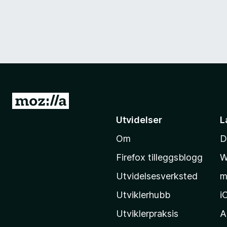
G
å
Utvidelser
L
t
Om
D
i
l
Firefox tilleggsblogg
W
M
Utvidelsesverksted
m
o
z
Utviklerhubb
i
i
Utviklerpraksis
A
l