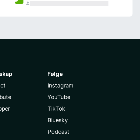
sskap
Følge
ct
Instagram
ibute
YouTube
oper
TikTok
Bluesky
Podcast