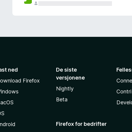
ast ned
De siste
Felle
versjonene
ownload Firefox
Conne
Nightly
indows
Contr
Beta
acOS
Devel
OS
Firefox for bedrifter
ndroid