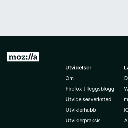
G
å
Utvidelser
L
t
Om
D
i
l
Firefox tilleggsblogg
W
M
Utvidelsesverksted
m
o
z
Utviklerhubb
i
i
Utviklerpraksis
A
l