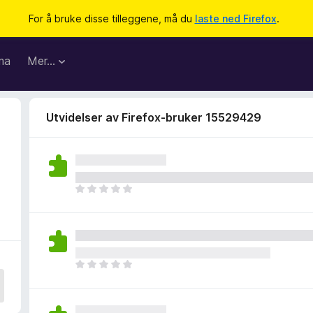
For å bruke disse tilleggene, må du
laste ned Firefox
.
ma
Mer…
Utvidelser av Firefox-bruker 15529429
D
e
t
e
r
i
D
n
e
g
t
e
e