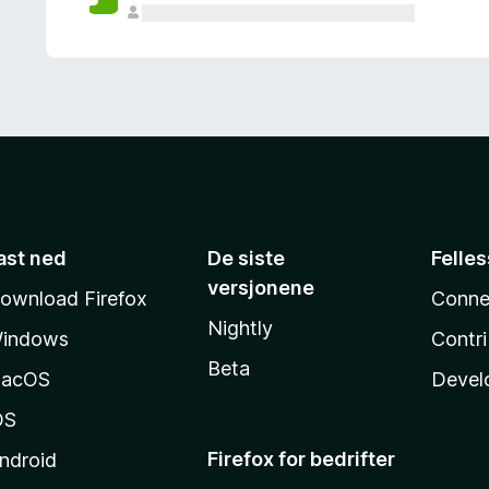
ast ned
De siste
Felle
versjonene
ownload Firefox
Conne
Nightly
indows
Contr
Beta
acOS
Devel
OS
Firefox for bedrifter
ndroid