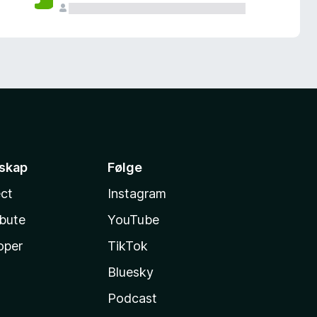
sskap
Følge
ct
Instagram
ibute
YouTube
oper
TikTok
Bluesky
Podcast