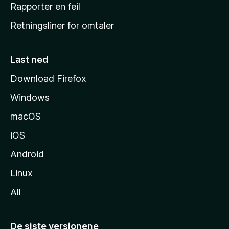
j
Rapporter en feil
e
Retningsliner for omtaler
m
m
e
Last ned
s
Download Firefox
i
Windows
d
e
macOS
iOS
Android
Linux
All
De siste versjonene