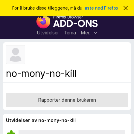
S
Logg inn
For å bruke disse tilleggene, må du
laste ned Firefox
.
A
v
ø
T
v
k
i
i
s
l
d
Utvidelser
Tema
Mer…
e
l
n
e
n
e
g
m
g
e
l
f
no-mony-no-kill
d
o
i
n
r
g
F
e
n
i
Rapporter denne brukeren
r
e
f
Utvidelser av no-mony-no-kill
o
x