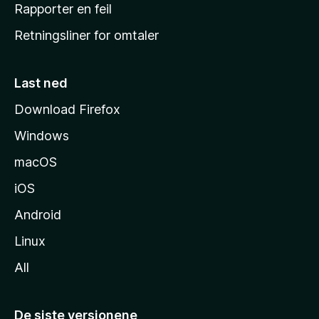
j
Rapporter en feil
e
Retningsliner for omtaler
m
m
e
Last ned
s
Download Firefox
i
Windows
d
e
macOS
iOS
Android
Linux
All
De siste versjonene