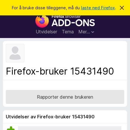
S
Logg inn
For å bruke disse tilleggene, må du
laste ned Firefox
.
A
v
ø
T
v
k
i
i
s
l
d
Utvidelser
Tema
Mer…
e
l
n
e
n
e
g
m
g
e
l
f
Firefox-bruker 15431490
d
o
i
n
r
g
F
e
n
i
Rapporter denne brukeren
r
e
f
Utvidelser av Firefox-bruker 15431490
o
x