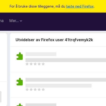
For å bruke disse tilleggene, må du
laste ned Firefox
.
ma
Mer…
Utvidelser av Firefox user 41trqfvemyk2k
D
e
t
e
r
i
D
n
e
g
t
e
e