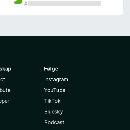
sskap
Følge
ct
Instagram
ibute
YouTube
oper
TikTok
Bluesky
Podcast