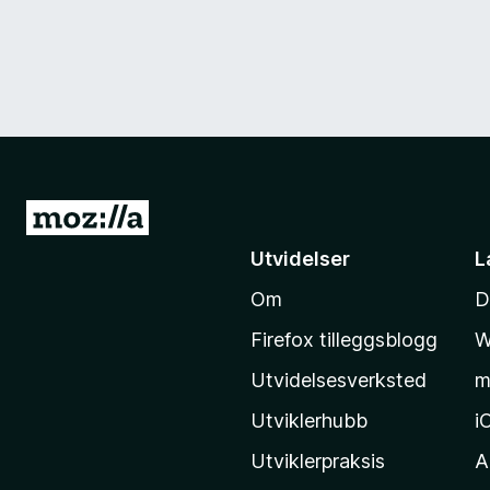
G
å
Utvidelser
L
t
Om
D
i
l
Firefox tilleggsblogg
W
M
Utvidelsesverksted
m
o
z
Utviklerhubb
i
i
Utviklerpraksis
A
l