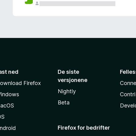
ast ned
De siste
Felle
versjonene
ownload Firefox
Conne
Nightly
indows
Contr
Beta
acOS
Devel
OS
Firefox for bedrifter
ndroid