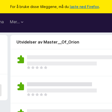
For å bruke disse tilleggene, må du
laste ned Firefox
.
ma
Mer…
Utvidelser av Master__Of_Orion
D
e
t
e
r
i
D
n
e
g
t
e
e