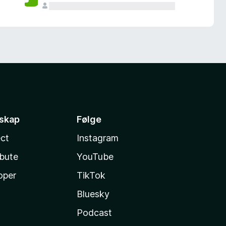
sskap
Følge
ct
Instagram
ibute
YouTube
oper
TikTok
Bluesky
Podcast