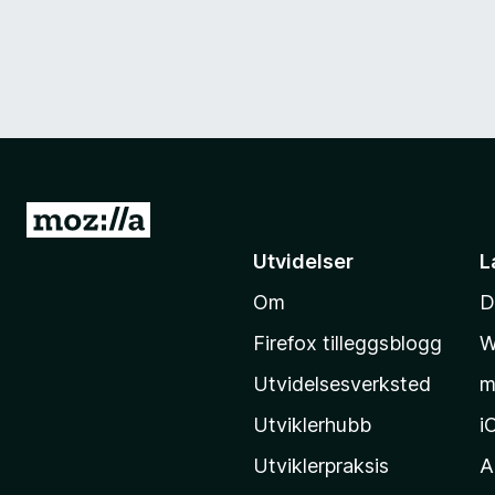
G
å
Utvidelser
L
t
Om
D
i
l
Firefox tilleggsblogg
W
M
Utvidelsesverksted
m
o
z
Utviklerhubb
i
i
Utviklerpraksis
A
l