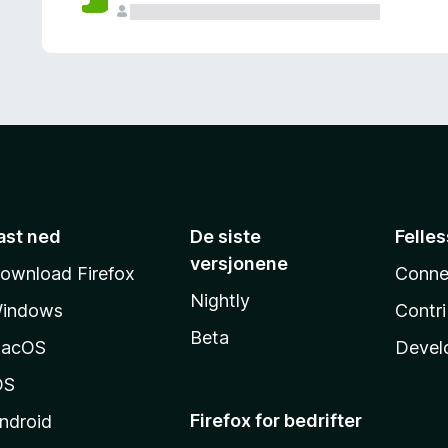
ast ned
De siste
Felle
versjonene
ownload Firefox
Conne
Nightly
indows
Contr
Beta
acOS
Devel
OS
Firefox for bedrifter
ndroid