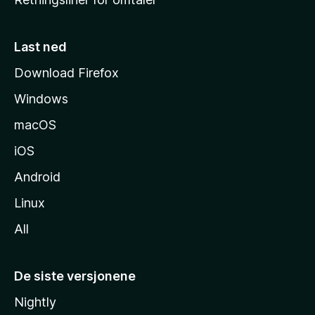
m
m
e
Last ned
s
Download Firefox
i
Windows
d
e
macOS
iOS
Android
Linux
All
De siste versjonene
Nightly