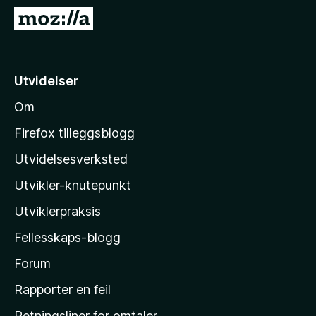
-
G
n
å
e
t
t
i
Utvidelser
t
l
l
Om
M
e
o
s
Firefox tilleggsblogg
e
z
Utvidelsesverksted
r
i
Utvikler-knutepunkt
l
l
Utviklerpraksis
a
Fellesskaps-blogg
s
h
Forum
j
Rapporter en feil
e
Retningsliner for omtaler