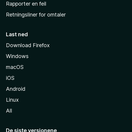
j
Rapporter en feil
e
Retningsliner for omtaler
m
m
e
Last ned
s
Download Firefox
i
Windows
d
e
macOS
iOS
Android
Linux
All
De siste versjonene