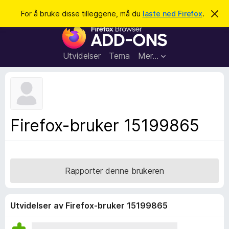
S
Logg inn
For å bruke disse tilleggene, må du
laste ned Firefox
.
A
v
ø
T
v
k
i
i
s
l
d
Utvidelser
Tema
Mer…
e
l
n
e
n
e
g
m
g
e
l
f
Firefox-bruker 15199865
d
o
i
n
r
g
F
e
n
i
Rapporter denne brukeren
r
e
f
Utvidelser av Firefox-bruker 15199865
o
x