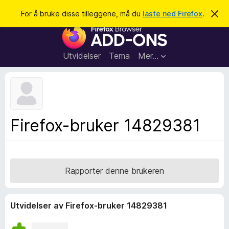
S
Logg inn
For å bruke disse tilleggene, må du
laste ned Firefox
.
A
v
ø
T
v
k
i
i
s
l
d
Utvidelser
Tema
Mer…
e
l
n
e
n
e
g
m
g
e
l
f
Firefox-bruker 14829381
d
o
i
n
r
g
F
e
n
i
Rapporter denne brukeren
r
e
f
Utvidelser av Firefox-bruker 14829381
o
x