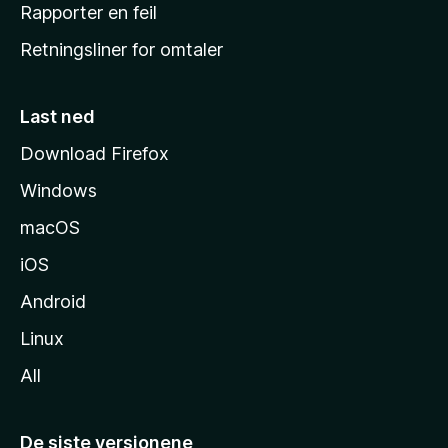
j
Rapporter en feil
e
Retningsliner for omtaler
m
m
e
Last ned
s
Download Firefox
i
Windows
d
e
macOS
iOS
Android
Linux
All
De siste versjonene