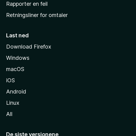
j
Rapporter en feil
e
Retningsliner for omtaler
m
m
e
Last ned
s
Download Firefox
i
Windows
d
e
macOS
iOS
Android
Linux
All
De siste versjonene