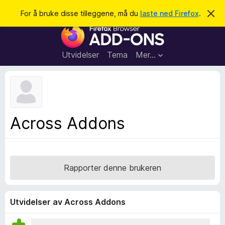
S
Logg inn
For å bruke disse tilleggene, må du
laste ned Firefox
.
A
v
ø
T
v
k
i
i
s
l
d
Utvidelser
Tema
Mer…
e
l
n
e
n
e
g
m
g
e
l
f
Across Addons
d
o
i
n
r
g
F
e
n
i
Rapporter denne brukeren
r
e
f
Utvidelser av Across Addons
o
x