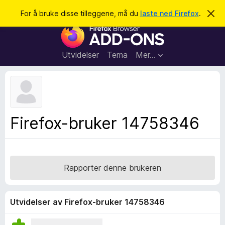
S
Logg inn
For å bruke disse tilleggene, må du
laste ned Firefox
.
A
v
ø
T
v
k
i
i
s
l
d
Utvidelser
Tema
Mer…
e
l
n
e
n
e
g
m
g
e
l
f
Firefox-bruker 14758346
d
o
i
n
r
g
F
e
n
i
Rapporter denne brukeren
r
e
f
Utvidelser av Firefox-bruker 14758346
o
x