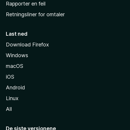
j
Rapporter en feil
e
Retningsliner for omtaler
m
m
e
Last ned
s
Download Firefox
i
Windows
d
e
macOS
iOS
Android
Linux
All
De siste versjonene