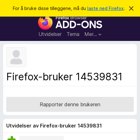
S
Logg inn
For å bruke disse tilleggene, må du
laste ned Firefox
.
A
v
ø
T
v
k
i
i
s
l
d
Utvidelser
Tema
Mer…
e
l
n
e
n
e
g
m
g
e
l
f
Firefox-bruker 14539831
d
o
i
n
r
g
F
e
n
i
Rapporter denne brukeren
r
e
f
Utvidelser av Firefox-bruker 14539831
o
x