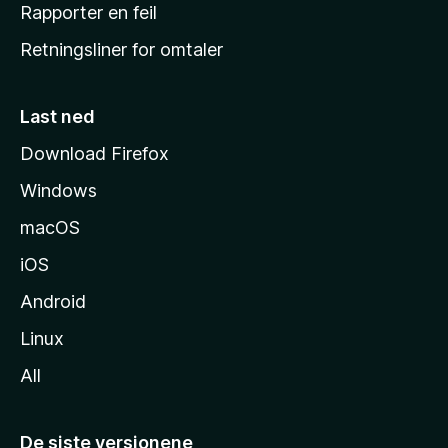
j
Rapporter en feil
e
Retningsliner for omtaler
m
m
e
Last ned
s
Download Firefox
i
Windows
d
e
macOS
iOS
Android
Linux
All
De siste versjonene