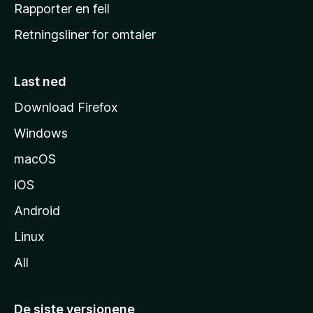
j
Rapporter en feil
e
Retningsliner for omtaler
m
m
e
Last ned
s
Download Firefox
i
Windows
d
e
macOS
iOS
Android
Linux
All
De siste versjonene