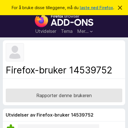
S
Logg inn
For å bruke disse tilleggene, må du
laste ned Firefox
.
A
v
ø
T
v
k
i
i
s
l
d
Utvidelser
Tema
Mer…
e
l
n
e
n
e
g
m
g
e
l
f
Firefox-bruker 14539752
d
o
i
n
r
g
F
e
n
i
Rapporter denne brukeren
r
e
f
Utvidelser av Firefox-bruker 14539752
o
x