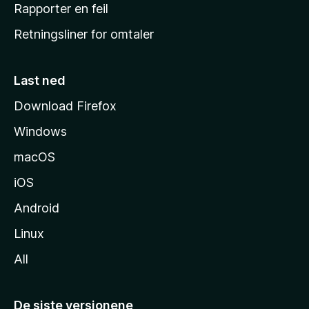
j
Rapporter en feil
e
Retningsliner for omtaler
m
m
e
Last ned
s
Download Firefox
i
Windows
d
e
macOS
iOS
Android
Linux
All
De siste versjonene