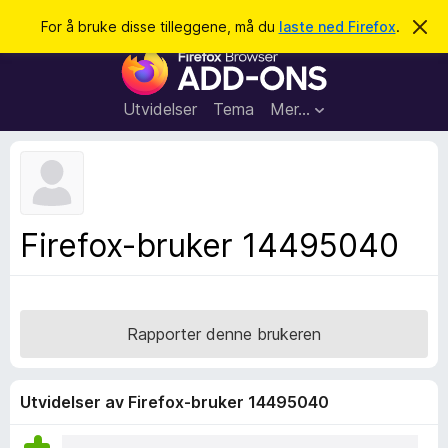
S
Logg inn
For å bruke disse tilleggene, må du
laste ned Firefox
.
A
v
ø
T
v
k
i
i
s
l
d
Utvidelser
Tema
Mer…
e
l
n
e
n
e
g
m
g
e
l
f
Firefox-bruker 14495040
d
o
i
n
r
g
F
e
n
i
Rapporter denne brukeren
r
e
f
Utvidelser av Firefox-bruker 14495040
o
x