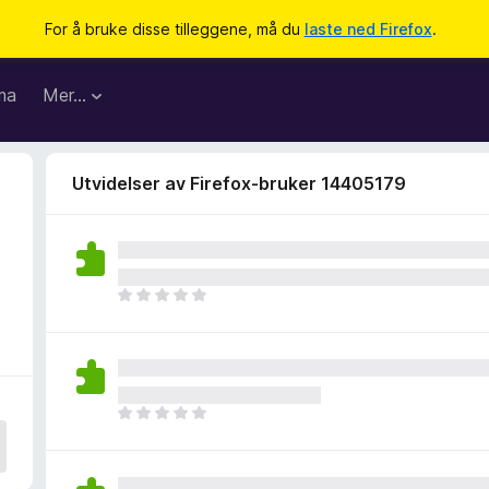
For å bruke disse tilleggene, må du
laste ned Firefox
.
ma
Mer…
Utvidelser av Firefox-bruker 14405179
D
e
t
e
r
i
D
n
e
g
t
e
e