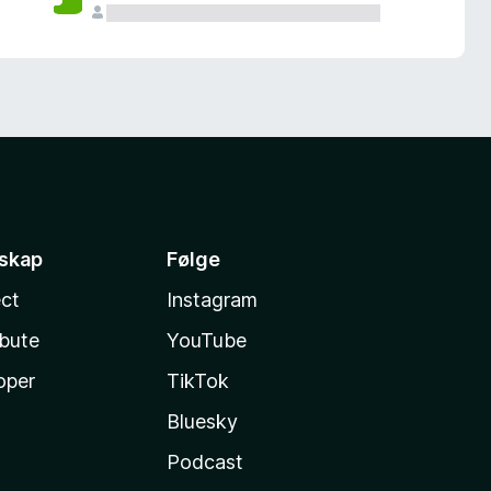
sskap
Følge
ct
Instagram
ibute
YouTube
oper
TikTok
Bluesky
Podcast