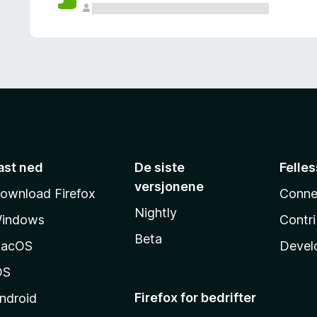
ast ned
De siste
Felle
versjonene
ownload Firefox
Conne
Nightly
indows
Contr
Beta
acOS
Devel
OS
Firefox for bedrifter
ndroid