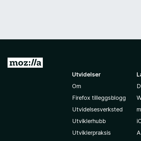
G
å
Utvidelser
L
t
Om
D
i
l
Firefox tilleggsblogg
W
M
Utvidelsesverksted
m
o
z
Utviklerhubb
i
i
Utviklerpraksis
A
l