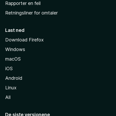
j
Rapporter en feil
e
Retningsliner for omtaler
m
m
e
Last ned
s
Download Firefox
i
Windows
d
e
macOS
iOS
Android
Linux
All
De siste versjonene