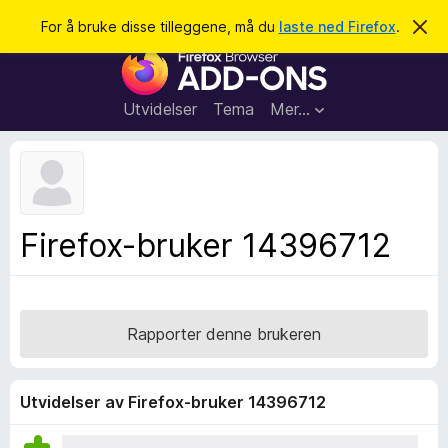
S
Logg inn
For å bruke disse tilleggene, må du
laste ned Firefox
.
A
v
ø
T
v
k
i
i
s
l
d
Utvidelser
Tema
Mer…
e
l
n
e
n
e
g
m
g
e
l
f
Firefox-bruker 14396712
d
o
i
n
r
g
F
e
n
i
Rapporter denne brukeren
r
e
f
Utvidelser av Firefox-bruker 14396712
o
x